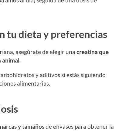
amos al día) seguida de una dosis de
 tu dieta y preferencias
riana, asegúrate de elegir una
creatina que
n animal
.
arbohidratos y aditivos si estás siguiendo
cciones alimentarias.
dosis
 marcas y tamaños
de envases para obtener la